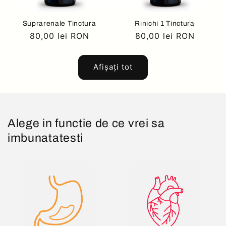
Suprarenale Tinctura
Rinichi 1 Tinctura
Preț
80,00 lei RON
Preț
80,00 lei RON
obișnuit
obișnuit
Afișați tot
Alege in functie de ce vrei sa
imbunatatesti