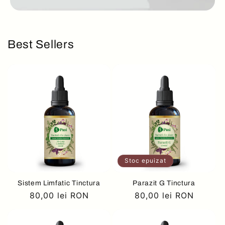
Best Sellers
Stoc epuizat
Sistem Limfatic Tinctura
Parazit G Tinctura
Preț
80,00 lei RON
Preț
80,00 lei RON
obișnuit
obișnuit