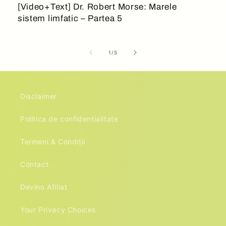
[Video+Text] Dr. Robert Morse: Marele
sistem limfatic – Partea 5
din
1
/
5
Disclaimer
Politica de confidentialitate
Termeni & Condiții
Contact
Devino Afiliat
Your Privacy Choices