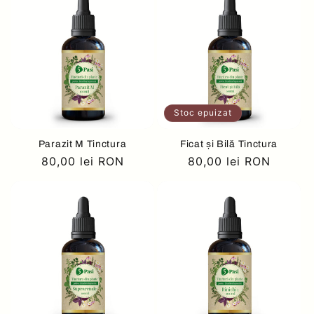
Stoc epuizat
Parazit M Tinctura
Ficat și Bilă Tinctura
Preț
80,00 lei RON
Preț
80,00 lei RON
obișnuit
obișnuit