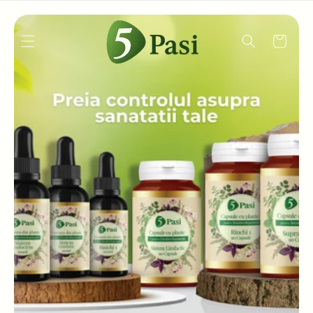
Salt la
conținut
COȘ